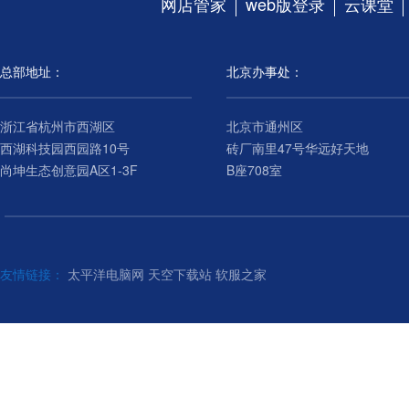
网店管家
web版登录
云课堂
总部地址：
北京办事处：
浙江省杭州市西湖区
北京市通州区
西湖科技园西园路10号
砖厂南里47号华远好天地
尚坤生态创意园A区1-3F
B座708室
友情链接：
太平洋电脑网
天空下载站
软服之家