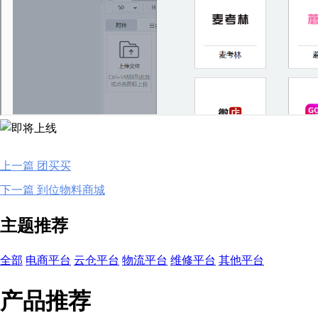
上一篇 团买买
下一篇 到位物料商城
主题推荐
全部
电商平台
云仓平台
物流平台
维修平台
其他平台
产品推荐