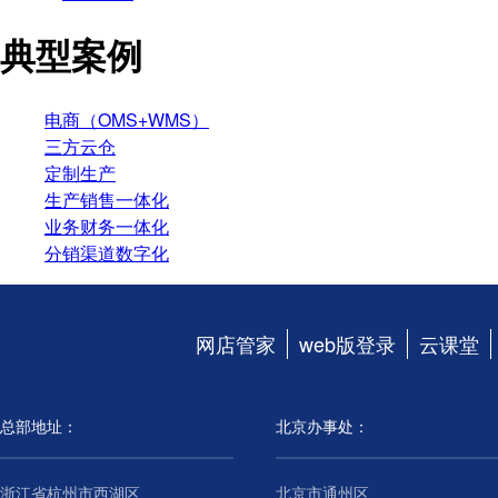
典型案例
电商（OMS+WMS）
三方云仓
定制生产
生产销售一体化
业务财务一体化
分销渠道数字化
网店管家
web版登录
云课堂
总部地址：
北京办事处：
浙江省杭州市西湖区
北京市通州区