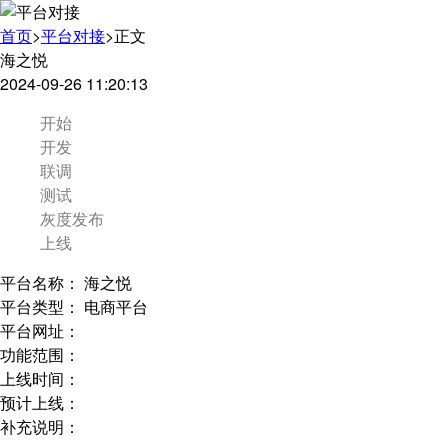
首页
>
平台对接
>
正文
看不
海之悦
2024-09-26 11:20:13
开始
开发
联调
测试
灰度发布
上线
平台名称：
海之悦
平台类型：
电商平台
平台网址：
功能范围：
上线时间：
预计上线：
补充说明：