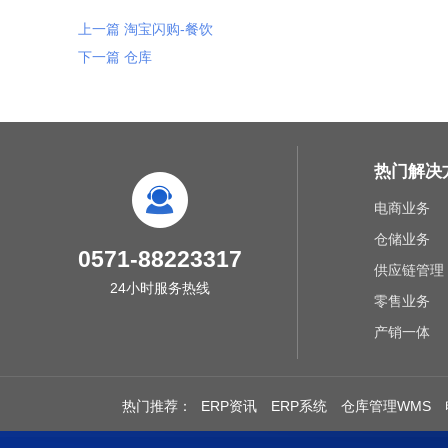
上一篇 淘宝闪购-餐饮
下一篇 仓库
热门解决
电商业务
仓储业务
0571-88223317
供应链管理
24小时服务热线
零售业务
产销一体
热门推荐：
ERP资讯
ERP系统
仓库管理WMS