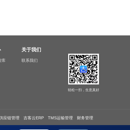
心
关于我们
智库
联系我们
轻松一扫，生意真好
供应链管理
吉客云ERP
TMS运输管理
财务管理