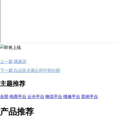
上一篇 喵速达
下一篇 白云区大源公司中韵分部
主题推荐
全部
电商平台
云仓平台
物流平台
维修平台
其他平台
产品推荐