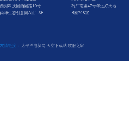
西湖科技园西园路10号
砖厂南里47号华远好天地
尚坤生态创意园A区1-3F
B座708室
友情链接：
太平洋电脑网
天空下载站
软服之家