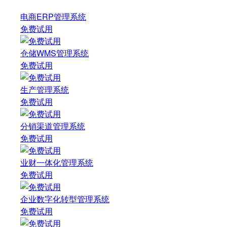
电商ERP管理系统
免费试用
仓储WMS管理系统
免费试用
生产管理系统
免费试用
分销渠道管理系统
免费试用
业财一体化管理系统
免费试用
企业数字化转型管理系统
免费试用