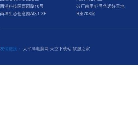
西湖科技园西园路10号
砖厂南里47号华远好天地
尚坤生态创意园A区1-3F
B座708室
友情链接：
太平洋电脑网
天空下载站
软服之家