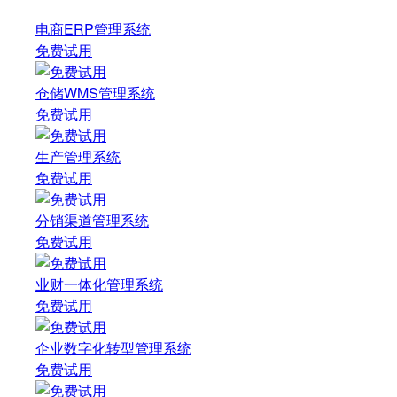
电商ERP管理系统
免费试用
仓储WMS管理系统
免费试用
生产管理系统
免费试用
分销渠道管理系统
免费试用
业财一体化管理系统
免费试用
企业数字化转型管理系统
免费试用