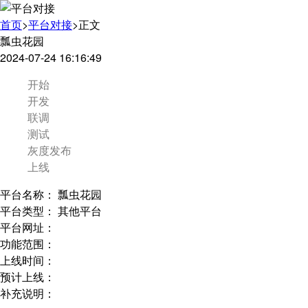
首页
>
平台对接
>
正文
看不
瓢虫花园
2024-07-24 16:16:49
开始
开发
联调
测试
灰度发布
上线
平台名称：
瓢虫花园
平台类型：
其他平台
平台网址：
功能范围：
上线时间：
预计上线：
补充说明：