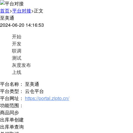
首页
>
平台对接
>
正文
看不
至美通
2024-06-20 14:16:53
开始
开发
联调
测试
灰度发布
上线
平台名称：
至美通
平台类型：
云仓平台
平台网址：
https://portal.zipto.cn/
功能范围：
商品同步
出库单创建
出库单查询