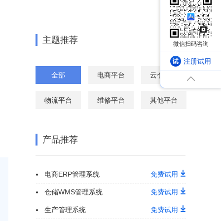
主题推荐
注册试用
全部
电商平台
云仓平台
物流平台
维修平台
其他平台
产品推荐
电商ERP管理系统
免费试用
仓储WMS管理系统
免费试用
生产管理系统
免费试用