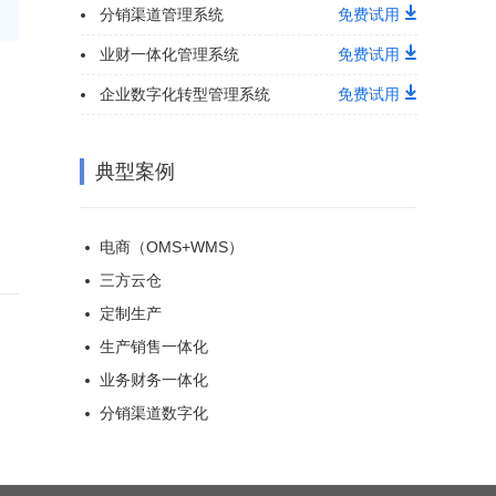
分销渠道管理系统
免费试用
业财一体化管理系统
免费试用
企业数字化转型管理系统
免费试用
典型案例
电商（OMS+WMS）
三方云仓
定制生产
生产销售一体化
业务财务一体化
分销渠道数字化