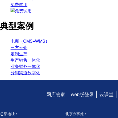
免费试用
典型案例
电商（OMS+WMS）
三方云仓
定制生产
生产销售一体化
业务财务一体化
分销渠道数字化
网店管家
web版登录
云课堂
总部地址：
北京办事处：