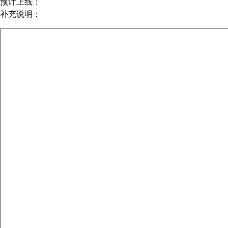
预计上线：
补充说明：