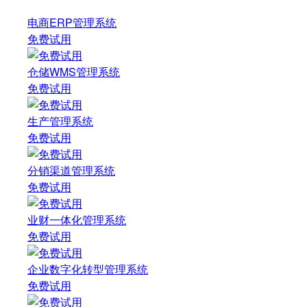
电商ERP管理系统
免费试用
仓储WMS管理系统
免费试用
生产管理系统
免费试用
分销渠道管理系统
免费试用
业财一体化管理系统
免费试用
企业数字化转型管理系统
免费试用