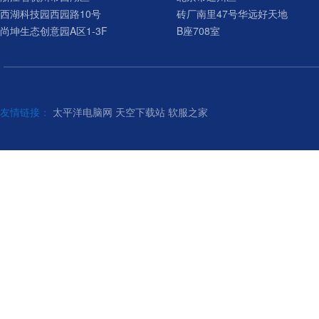
西湖科技园西园路10号
砖厂南里47号华远好天地
尚坤生态创意园A区1-3F
B座708室
友情链接：
太平洋电脑网
天空下载站
软服之家