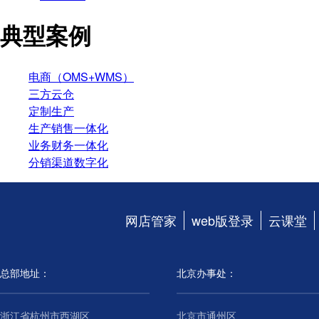
典型案例
电商（OMS+WMS）
三方云仓
定制生产
生产销售一体化
业务财务一体化
分销渠道数字化
网店管家
web版登录
云课堂
总部地址：
北京办事处：
浙江省杭州市西湖区
北京市通州区