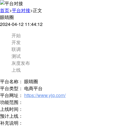
首页
>
平台对接
>
正文
看不
眼睛圈
2024-04-12 11:44:12
开始
开发
联调
测试
灰度发布
上线
平台名称：
眼睛圈
平台类型：
电商平台
平台网址：
https://www.yjq.com/
功能范围：
上线时间：
预计上线：
补充说明：