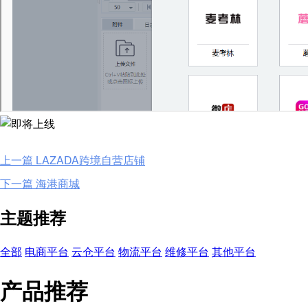
上一篇 LAZADA跨境自营店铺
下一篇 海港商城
主题推荐
全部
电商平台
云仓平台
物流平台
维修平台
其他平台
产品推荐