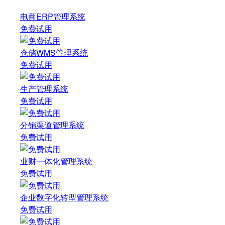
电商ERP管理系统
免费试用
仓储WMS管理系统
免费试用
生产管理系统
免费试用
分销渠道管理系统
免费试用
业财一体化管理系统
免费试用
企业数字化转型管理系统
免费试用