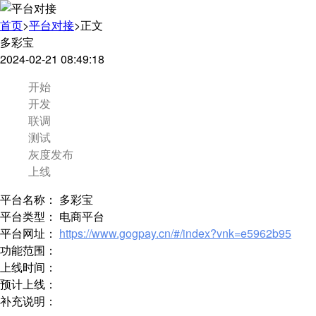
首页
>
平台对接
>
正文
看不
多彩宝
2024-02-21 08:49:18
开始
开发
联调
测试
灰度发布
上线
平台名称：
多彩宝
平台类型：
电商平台
平台网址：
https://www.gogpay.cn/#/index?vnk=e5962b95
功能范围：
上线时间：
预计上线：
补充说明：