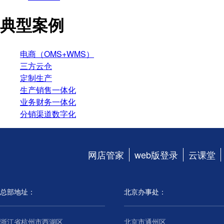
典型案例
电商（OMS+WMS）
三方云仓
定制生产
生产销售一体化
业务财务一体化
分销渠道数字化
网店管家
web版登录
云课堂
总部地址：
北京办事处：
浙江省杭州市西湖区
北京市通州区