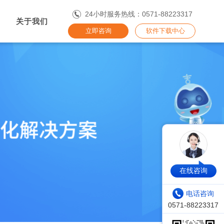
24小时服务热线：0571-88223317
关于我们
立即咨询
软件下载中心
在线咨询
电话咨询