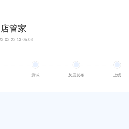
店管家
23-03-23 13:05:03
测试
灰度发布
上线