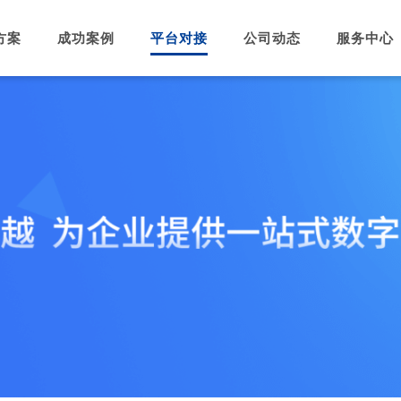
方案
成功案例
平台对接
公司动态
服务中心