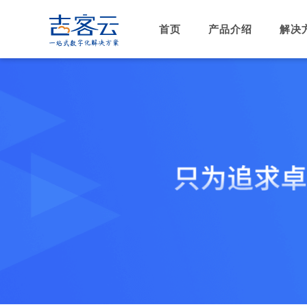
首页
产品介绍
解决