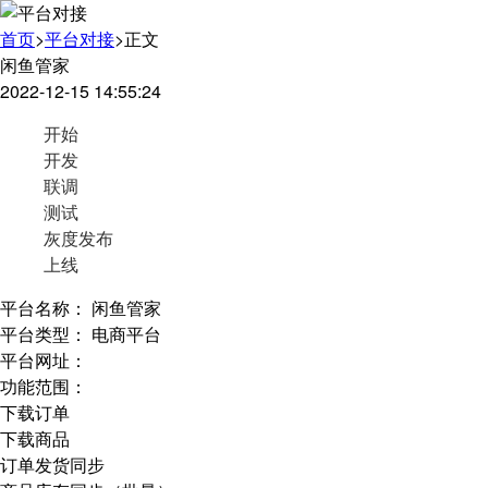
首页
>
平台对接
>
正文
看不
闲鱼管家
2022-12-15 14:55:24
开始
开发
联调
测试
灰度发布
上线
平台名称：
闲鱼管家
平台类型：
电商平台
平台网址：
功能范围：
下载订单
下载商品
订单发货同步