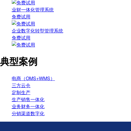
业财一体化管理系统
免费试用
企业数字化转型管理系统
免费试用
典型案例
电商（OMS+WMS）
三方云仓
定制生产
生产销售一体化
业务财务一体化
分销渠道数字化