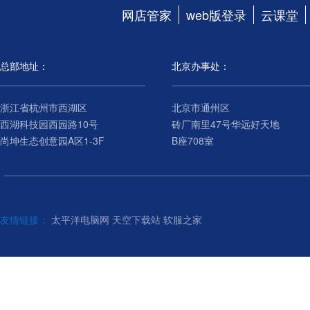
网店管家
web版登录
云课堂
总部地址：
北京办事处：
浙江省杭州市西湖区
北京市通州区
西湖科技园西园路10号
砖厂南里47号华远好天地
尚坤生态创意园A区1-3F
B座708室
友情链接：
太平洋电脑网
天空下载站
软服之家