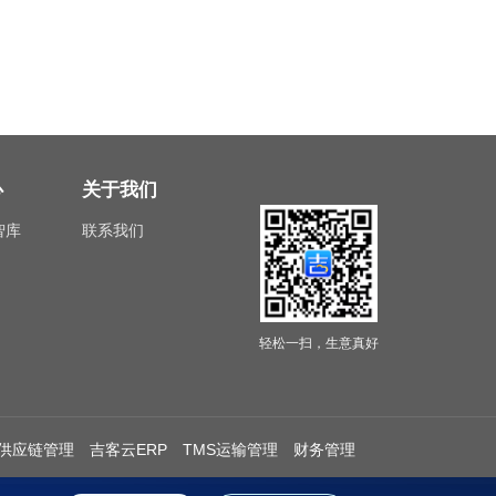
心
关于我们
智库
联系我们
轻松一扫，生意真好
供应链管理
吉客云ERP
TMS运输管理
财务管理