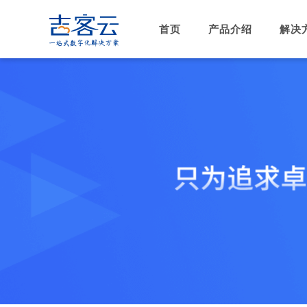
首页
产品介绍
解决