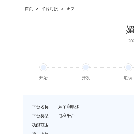
首页
>
平台对接
>
正文
20
开始
开发
联调
平台名称：
媚丫润肌娜
平台类型：
电商平台
功能范围：
预计上线：