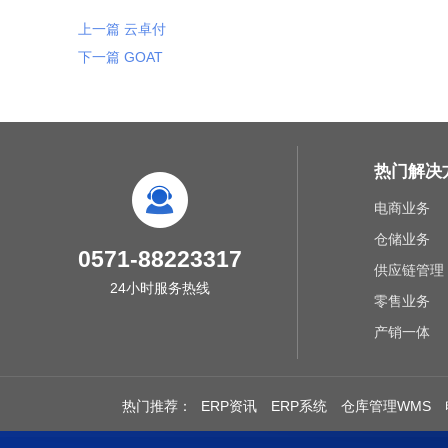
上一篇 云卓付
下一篇 GOAT
热门解决
电商业务
仓储业务
0571-88223317
供应链管理
24小时服务热线
零售业务
产销一体
热门推荐：
ERP资讯
ERP系统
仓库管理WMS