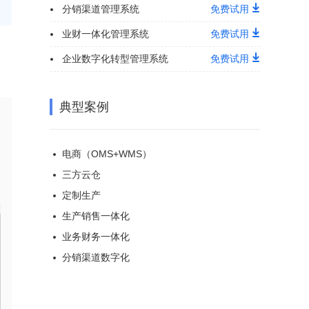
分销渠道管理系统
免费试用
业财一体化管理系统
免费试用
企业数字化转型管理系统
免费试用
典型案例
电商（OMS+WMS）
三方云仓
定制生产
生产销售一体化
业务财务一体化
分销渠道数字化