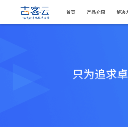
首页
产品介绍
解决