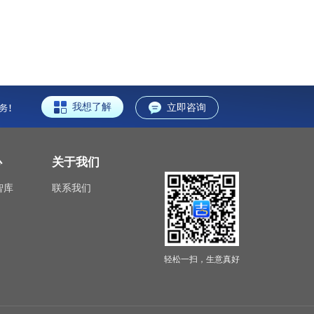
我想了解
立即咨询
心
关于我们
智库
联系我们
轻松一扫，生意真好