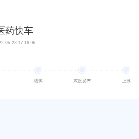
医药快车
22-05-23 17:16:05
测试
灰度发布
上线