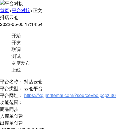
首页
>
平台对接
>
正文
看不
抖店云仓
2022-05-05 17:14:54
开始
开发
联调
测试
灰度发布
上线
平台名称：
抖店云仓
平台类型：
云仓平台
平台网址：
https://fxg.jinritemai.com/?source=bd.pcpz.30
功能范围：
商品同步
入库单创建
出库单创建