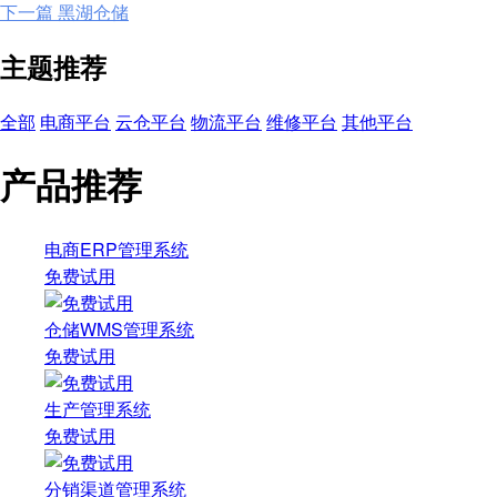
下一篇 黑湖仓储
主题推荐
全部
电商平台
云仓平台
物流平台
维修平台
其他平台
产品推荐
电商ERP管理系统
免费试用
仓储WMS管理系统
免费试用
生产管理系统
免费试用
分销渠道管理系统