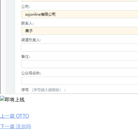
上一篇 OTTO
下一篇 沃尔玛