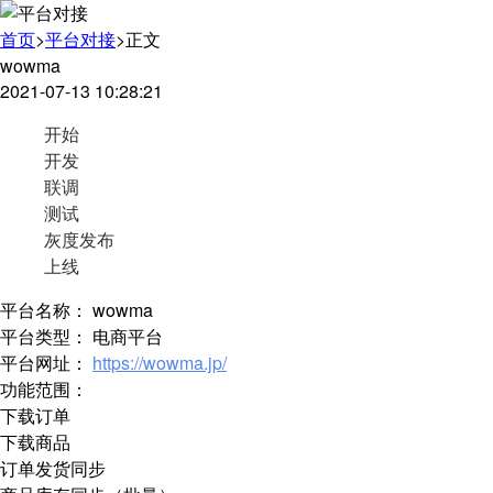
首页
>
平台对接
>
正文
看不
wowma
2021-07-13 10:28:21
开始
开发
联调
测试
灰度发布
上线
平台名称：
wowma
平台类型：
电商平台
平台网址：
https://wowma.jp/
功能范围：
下载订单
下载商品
订单发货同步