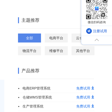
主题推荐
注册试用
全部
电商平台
云仓平台
物流平台
维修平台
其他平台
产品推荐
电商ERP管理系统
免费试用
仓储WMS管理系统
免费试用
生产管理系统
免费试用