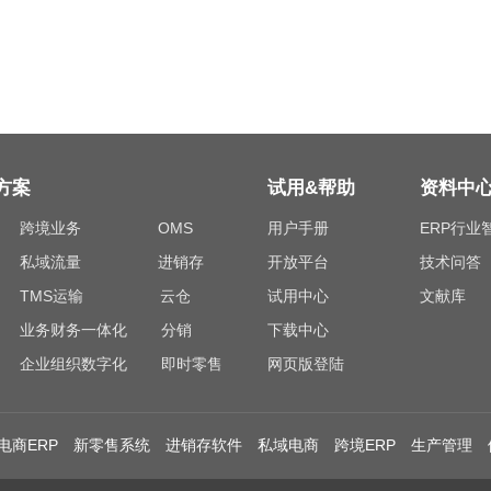
方案
试用&帮助
资料中
跨境业务
OMS
用户手册
ERP行业
私域流量
进销存
开放平台
技术问答
TMS运输
云仓
试用中心
文献库
业务财务一体化
分销
下载中心
企业组织数字化
即时零售
网页版登陆
电商ERP
新零售系统
进销存软件
私域电商
跨境ERP
生产管理