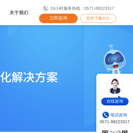
24小时服务热线：0571-88223317
关于我们
立即咨询
软件下载中心
在线咨询
电话咨询