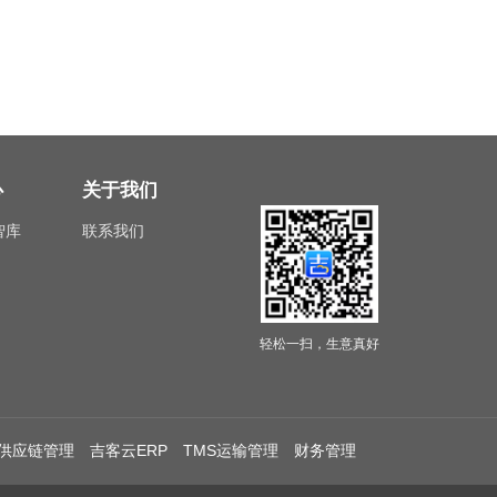
心
关于我们
智库
联系我们
轻松一扫，生意真好
供应链管理
吉客云ERP
TMS运输管理
财务管理