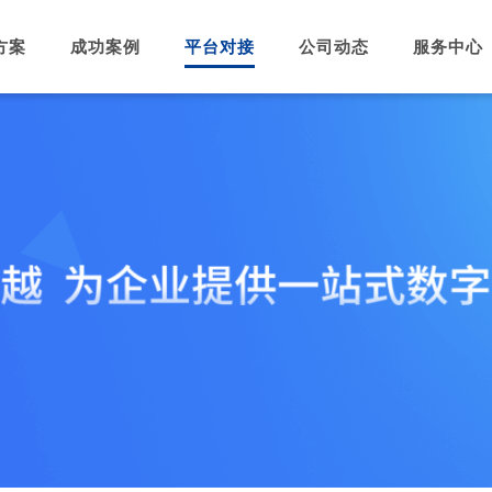
方案
成功案例
平台对接
公司动态
服务中心