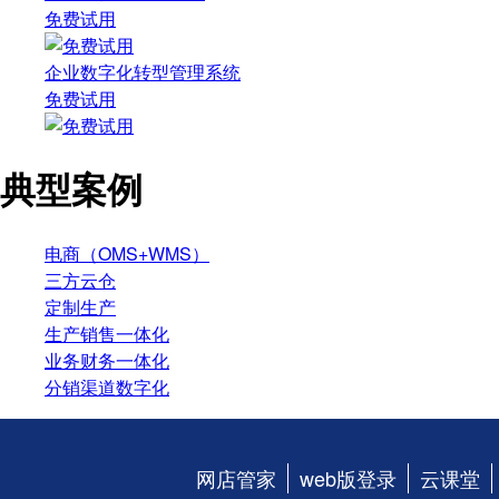
免费试用
企业数字化转型管理系统
免费试用
典型案例
电商（OMS+WMS）
三方云仓
定制生产
生产销售一体化
业务财务一体化
分销渠道数字化
网店管家
web版登录
云课堂