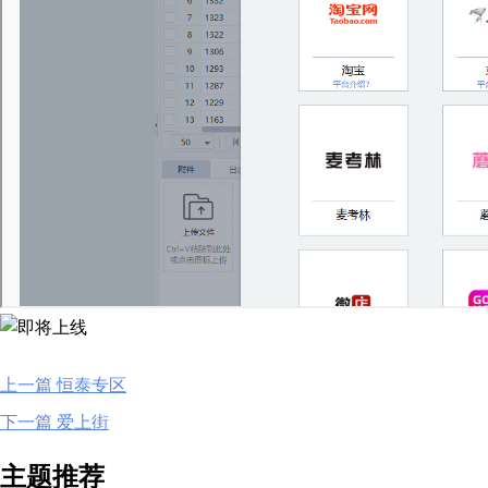
上一篇 恒泰专区
下一篇 爱上街
主题推荐