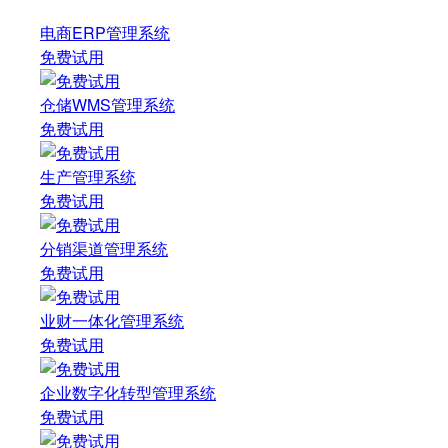
电商ERP管理系统
免费试用
仓储WMS管理系统
免费试用
生产管理系统
免费试用
分销渠道管理系统
免费试用
业财一体化管理系统
免费试用
企业数字化转型管理系统
免费试用