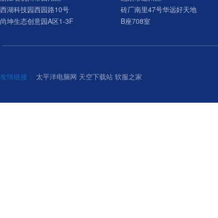
西湖科技园西园路10号
砖厂南里47号华远好天地
尚坤生态创意园A区1-3F
B座708室
友情链接：
太平洋电脑网
天空下载站
软服之家