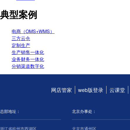
典型案例
电商（OMS+WMS）
三方云仓
定制生产
生产销售一体化
业务财务一体化
分销渠道数字化
网店管家
web版登录
云课堂
总部地址：
北京办事处：
浙江省杭州市西湖区
北京市通州区