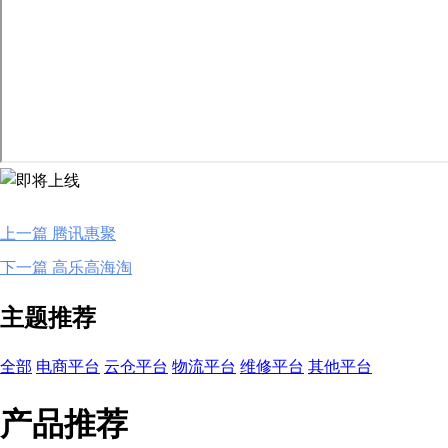
上一篇 腾讯惠聚
下一篇 高乐高海淘
主题推荐
全部
电商平台
云仓平台
物流平台
维修平台
其他平台
产品推荐