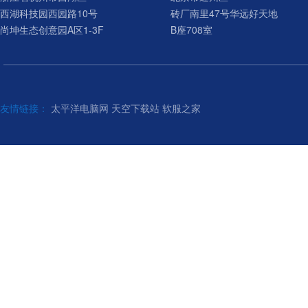
西湖科技园西园路10号
砖厂南里47号华远好天地
尚坤生态创意园A区1-3F
B座708室
友情链接：
太平洋电脑网
天空下载站
软服之家