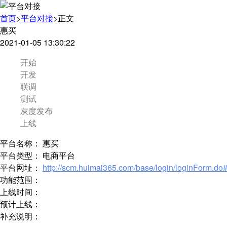
首页
>
平台对接
>
正文
看不
惠买
2021-01-05 13:30:22
开始
开发
联调
测试
灰度发布
上线
平台名称：
惠买
平台类型：
电商平台
平台网址：
http://scm.huimai365.com/base/login/loginForm.do
功能范围：
上线时间：
预计上线：
补充说明：