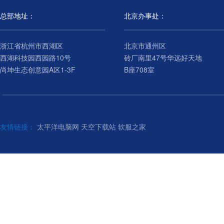
总部地址：
北京办事处：
浙江省杭州市西湖区
北京市通州区
西湖科技园西园路10号
砖厂南里47号华远好天地
尚坤生态创意园A区1-3F
B座708室
友情链接：
太平洋电脑网
天空下载站
软服之家