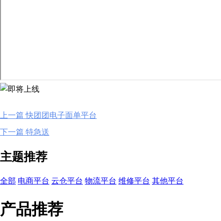
上一篇 快团团电子面单平台
下一篇 特急送
主题推荐
全部
电商平台
云仓平台
物流平台
维修平台
其他平台
产品推荐