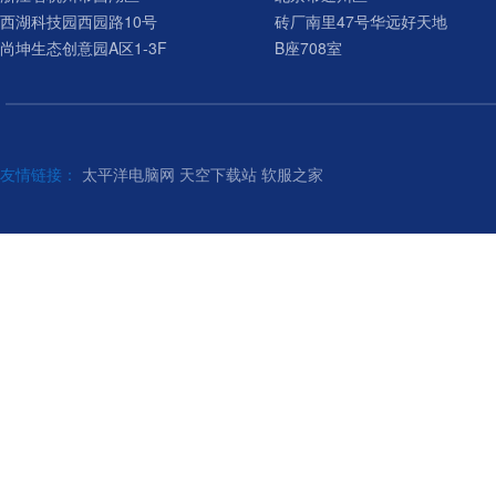
西湖科技园西园路10号
砖厂南里47号华远好天地
尚坤生态创意园A区1-3F
B座708室
友情链接：
太平洋电脑网
天空下载站
软服之家