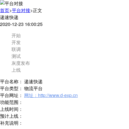
首页
>
平台对接
>
正文
看不
递速快递
2020-12-23 16:00:25
开始
开发
联调
测试
灰度发布
上线
平台名称：
递速快递
平台类型：
物流平台
平台网址：
网址：http://www.d-exp.cn
功能范围：
上线时间：
预计上线：
补充说明：