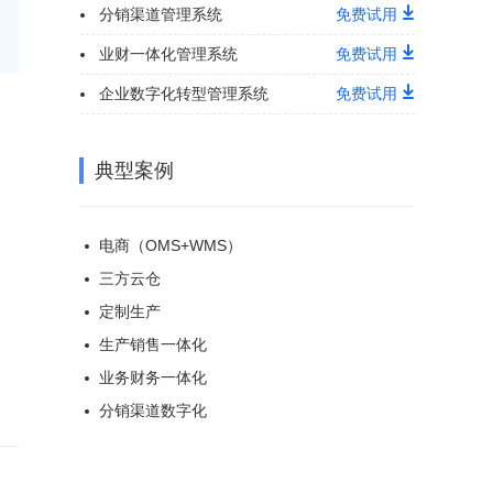
分销渠道管理系统
免费试用
业财一体化管理系统
免费试用
企业数字化转型管理系统
免费试用
典型案例
电商（OMS+WMS）
三方云仓
定制生产
生产销售一体化
业务财务一体化
分销渠道数字化