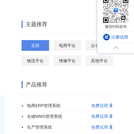
主题推荐
注册试用
全部
电商平台
云仓平台
物流平台
维修平台
其他平台
产品推荐
电商ERP管理系统
免费试用
仓储WMS管理系统
免费试用
生产管理系统
免费试用