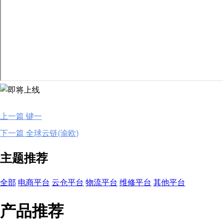
上一篇 键一
下一篇 全球云链(渝欧)
主题推荐
全部
电商平台
云仓平台
物流平台
维修平台
其他平台
产品推荐