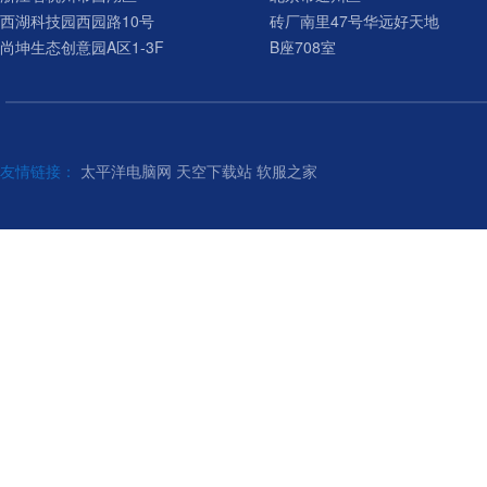
西湖科技园西园路10号
砖厂南里47号华远好天地
尚坤生态创意园A区1-3F
B座708室
友情链接：
太平洋电脑网
天空下载站
软服之家