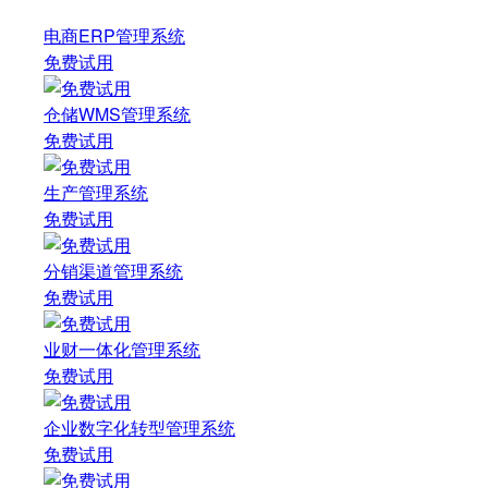
电商ERP管理系统
免费试用
仓储WMS管理系统
免费试用
生产管理系统
免费试用
分销渠道管理系统
免费试用
业财一体化管理系统
免费试用
企业数字化转型管理系统
免费试用