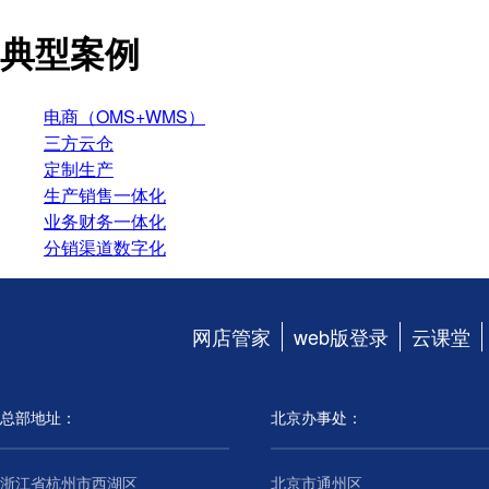
典型案例
电商（OMS+WMS）
三方云仓
定制生产
生产销售一体化
业务财务一体化
分销渠道数字化
网店管家
web版登录
云课堂
总部地址：
北京办事处：
浙江省杭州市西湖区
北京市通州区