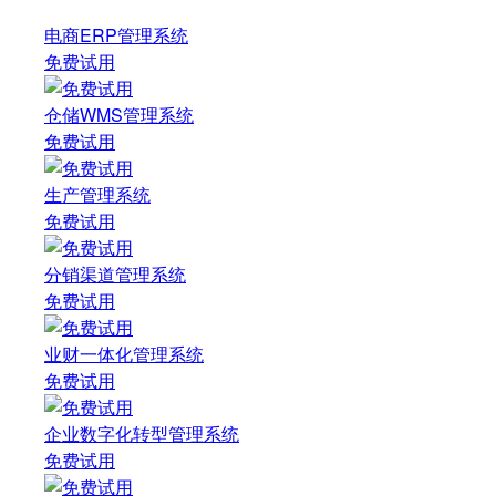
电商ERP管理系统
免费试用
仓储WMS管理系统
免费试用
生产管理系统
免费试用
分销渠道管理系统
免费试用
业财一体化管理系统
免费试用
企业数字化转型管理系统
免费试用