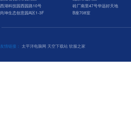
西湖科技园西园路10号
砖厂南里47号华远好天地
尚坤生态创意园A区1-3F
B座708室
友情链接：
太平洋电脑网
天空下载站
软服之家