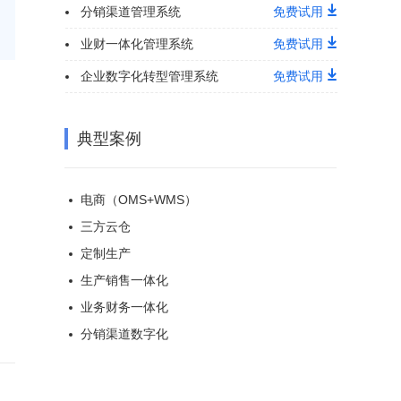
分销渠道管理系统
免费试用
业财一体化管理系统
免费试用
企业数字化转型管理系统
免费试用
典型案例
电商（OMS+WMS）
三方云仓
定制生产
生产销售一体化
业务财务一体化
分销渠道数字化