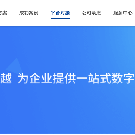
方案
成功案例
平台对接
公司动态
服务中心