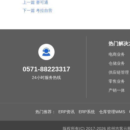
上一篇 赛可通
下一篇 考拉自营
热门解决
电商业务
仓储业务
0571-88223317
供应链管理
24小时服务热线
零售业务
产销一体
热门推荐：
ERP资讯
ERP系统
仓库管理WMS
版权所有(C) 2017-2026 杭州