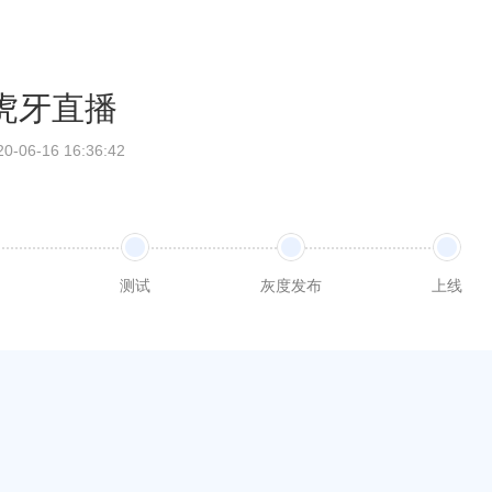
虎牙直播
20-06-16 16:36:42
测试
灰度发布
上线