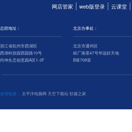
网店管家
web版登录
云课堂
总部地址：
北京办事处：
浙江省杭州市西湖区
北京市通州区
西湖科技园西园路10号
砖厂南里47号华远好天地
尚坤生态创意园A区1-3F
B座708室
友情链接：
太平洋电脑网
天空下载站
软服之家