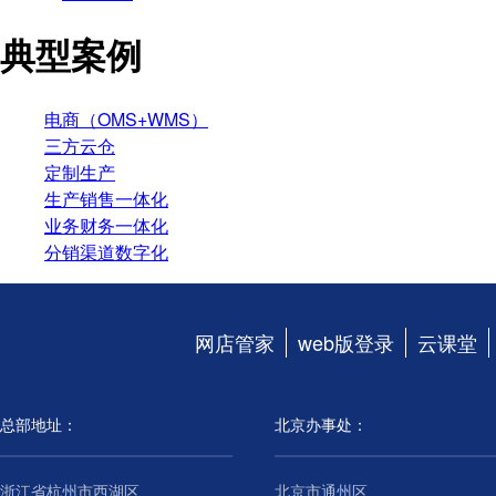
典型案例
电商（OMS+WMS）
三方云仓
定制生产
生产销售一体化
业务财务一体化
分销渠道数字化
网店管家
web版登录
云课堂
总部地址：
北京办事处：
浙江省杭州市西湖区
北京市通州区