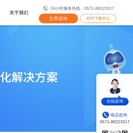
24小时服务热线：0571-88223317
关于我们
立即咨询
软件下载中心
在线咨询
电话咨询