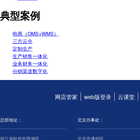
典型案例
电商（OMS+WMS）
三方云仓
定制生产
生产销售一体化
业务财务一体化
分销渠道数字化
网店管家
web版登录
云课堂
总部地址：
北京办事处：
浙江省杭州市西湖区
北京市通州区