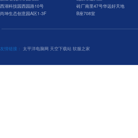
西湖科技园西园路10号
砖厂南里47号华远好天地
尚坤生态创意园A区1-3F
B座708室
友情链接：
太平洋电脑网
天空下载站
软服之家