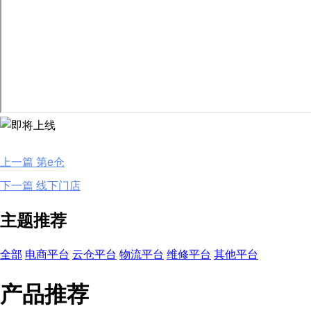
上一篇 第e仓
下一篇 线下门店
主题推荐
全部
电商平台
云仓平台
物流平台
维修平台
其他平台
产品推荐