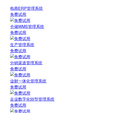
电商ERP管理系统
免费试用
仓储WMS管理系统
免费试用
生产管理系统
免费试用
分销渠道管理系统
免费试用
业财一体化管理系统
免费试用
企业数字化转型管理系统
免费试用