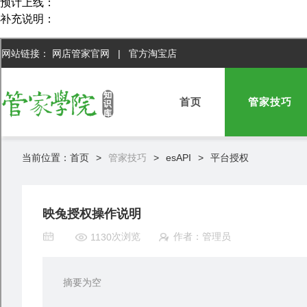
预计上线：
补充说明：