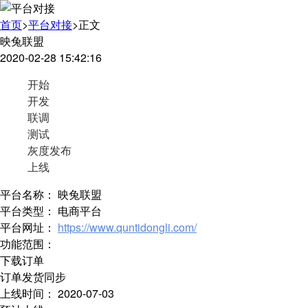
首页
>
平台对接
>
正文
看不
映兔联盟
2020-02-28 15:42:16
开始
开发
联调
测试
灰度发布
上线
平台名称：
映兔联盟
平台类型：
电商平台
平台网址：
https://www.quntidongli.com/
功能范围：
下载订单
订单发货同步
上线时间：
2020-07-03