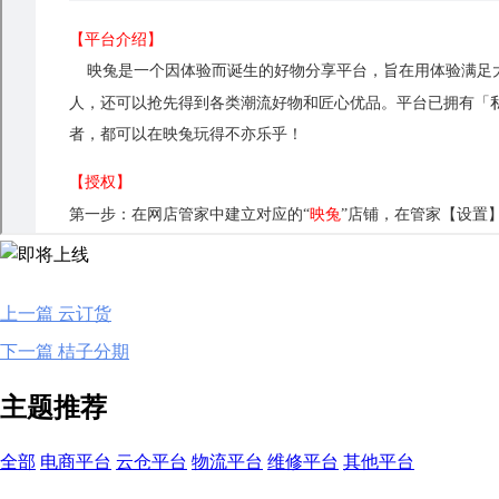
上一篇 云订货
下一篇 桔子分期
主题推荐
全部
电商平台
云仓平台
物流平台
维修平台
其他平台