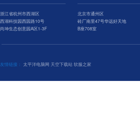
浙江省杭州市西湖区
北京市通州区
西湖科技园西园路10号
砖厂南里47号华远好天地
尚坤生态创意园A区1-3F
B座708室
友情链接：
太平洋电脑网
天空下载站
软服之家