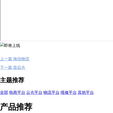
上一篇 海信物流
下一篇 壹品仓
主题推荐
全部
电商平台
云仓平台
物流平台
维修平台
其他平台
产品推荐