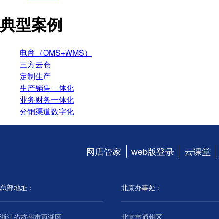
典型案例
电商（OMS+WMS）
三方云仓
定制生产
生产销售一体化
业务财务一体化
分销渠道数字化
网店管家
web版登录
云课堂
总部地址：
北京办事处：
浙江省杭州市西湖区
北京市通州区