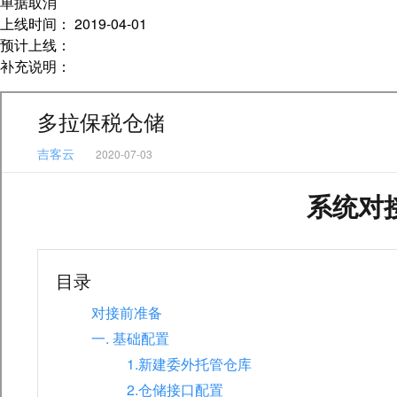
单据取消
上线时间：
2019-04-01
预计上线：
补充说明：