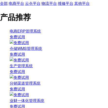
全部
电商平台
云仓平台
物流平台
维修平台
其他平台
产品推荐
电商ERP管理系统
免费试用
仓储WMS管理系统
免费试用
生产管理系统
免费试用
分销渠道管理系统
免费试用
业财一体化管理系统
免费试用