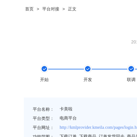
首页
>
平台对接
>
正文
20
开始
开发
联调
平台名称：
卡美啦
平台类型：
电商平台
平台网址：
http://kmlprovider.kmeila.com/pages/login.
功能范围：
下载订单
下载商品
订单发货同步
商品