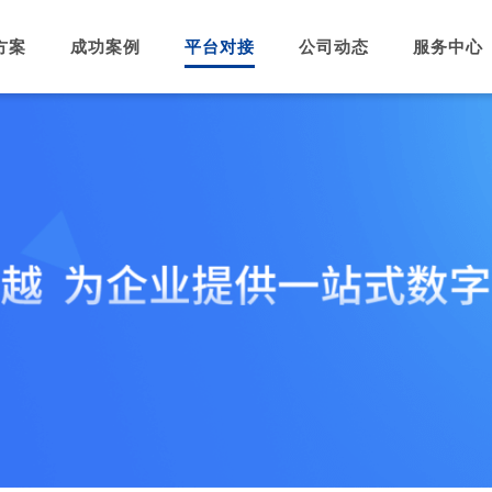
方案
成功案例
平台对接
公司动态
服务中心