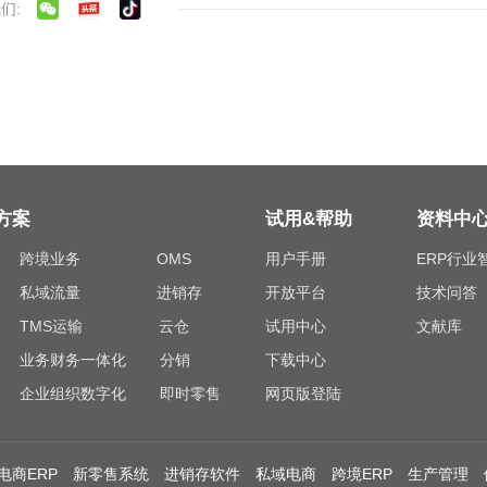
们:
方案
试用&帮助
资料中
跨境业务
OMS
用户手册
ERP行业
私域流量
进销存
开放平台
技术问答
TMS运输
云仓
试用中心
文献库
业务财务一体化
分销
下载中心
企业组织数字化
即时零售
网页版登陆
电商ERP
新零售系统
进销存软件
私域电商
跨境ERP
生产管理