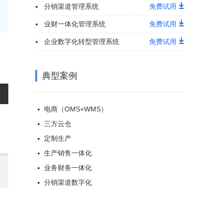
分销渠道管理系统
免费试用
业财一体化管理系统
免费试用
企业数字化转型管理系统
免费试用
典型案例
电商（OMS+WMS）
三方云仓
定制生产
生产销售一体化
业务财务一体化
分销渠道数字化