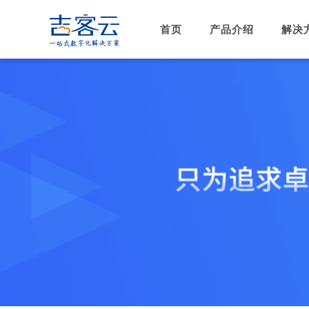
首页
产品介绍
解决