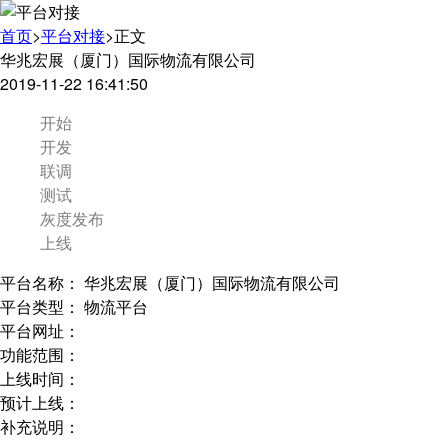
首页
>
平台对接
>
正文
看不
华兆宏展（厦门）国际物流有限公司
2019-11-22 16:41:50
开始
开发
联调
测试
灰度发布
上线
平台名称：
华兆宏展（厦门）国际物流有限公司
平台类型：
物流平台
平台网址：
功能范围：
上线时间：
预计上线：
补充说明：