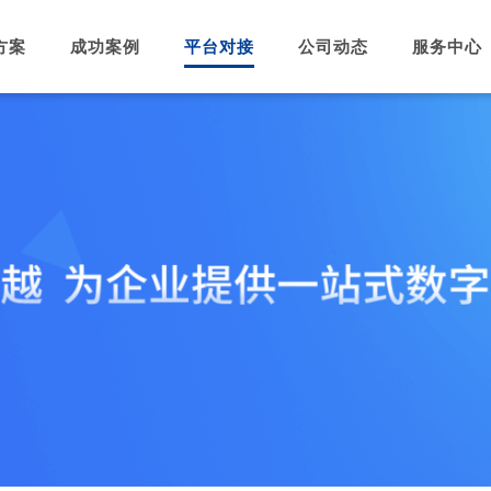
方案
成功案例
平台对接
公司动态
服务中心