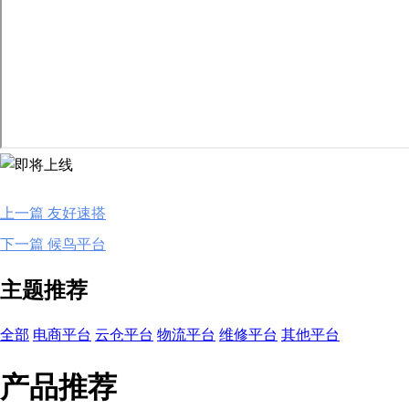
上一篇 友好速搭
下一篇 候鸟平台
主题推荐
全部
电商平台
云仓平台
物流平台
维修平台
其他平台
产品推荐