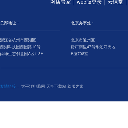
网店管家
web版登录
云课堂
总部地址：
北京办事处：
浙江省杭州市西湖区
北京市通州区
西湖科技园西园路10号
砖厂南里47号华远好天地
尚坤生态创意园A区1-3F
B座708室
友情链接：
太平洋电脑网
天空下载站
软服之家