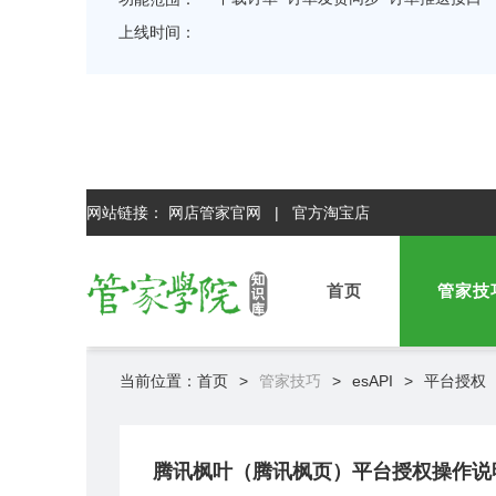
上线时间：