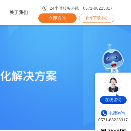
24小时服务热线：0571-88223317
关于我们
立即咨询
软件下载中心
在线咨询
电话咨询