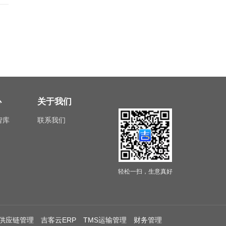
心
关于我们
智库
联系我们
轻松一扫，生意真好
供应链管理
吉客云ERP
TMS运输管理
财务管理