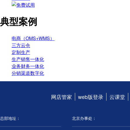
典型案例
电商（OMS+WMS）
三方云仓
定制生产
生产销售一体化
业务财务一体化
分销渠道数字化
网店管家
web版登录
云课堂
总部地址：
北京办事处：