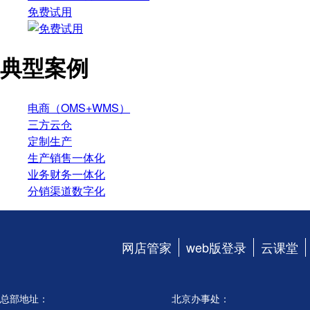
免费试用
典型案例
电商（OMS+WMS）
三方云仓
定制生产
生产销售一体化
业务财务一体化
分销渠道数字化
网店管家
web版登录
云课堂
总部地址：
北京办事处：