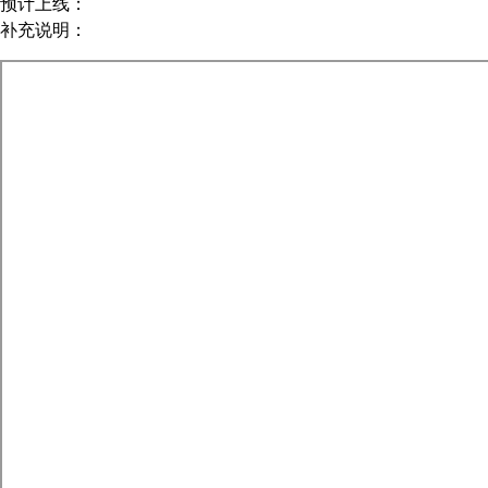
预计上线：
补充说明：