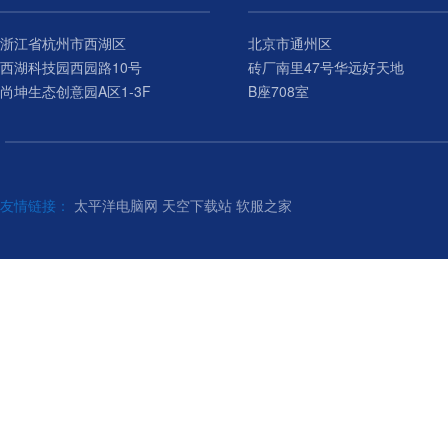
浙江省杭州市西湖区
北京市通州区
西湖科技园西园路10号
砖厂南里47号华远好天地
尚坤生态创意园A区1-3F
B座708室
友情链接：
太平洋电脑网
天空下载站
软服之家