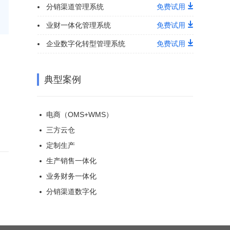
分销渠道管理系统
免费试用
业财一体化管理系统
免费试用
企业数字化转型管理系统
免费试用
典型案例
电商（OMS+WMS）
三方云仓
定制生产
生产销售一体化
业务财务一体化
分销渠道数字化