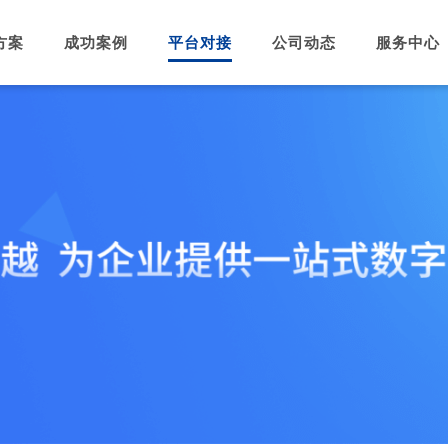
方案
成功案例
平台对接
公司动态
服务中心