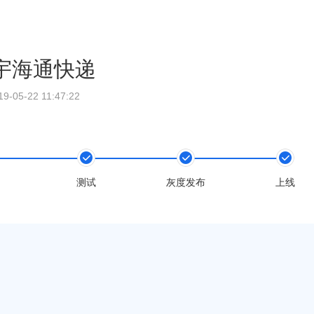
宇海通快递
19-05-22 11:47:22
测试
灰度发布
上线