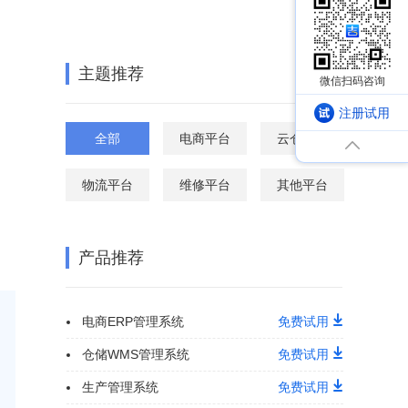
主题推荐
注册试用
全部
电商平台
云仓平台
物流平台
维修平台
其他平台
产品推荐
电商ERP管理系统
免费试用
仓储WMS管理系统
免费试用
生产管理系统
免费试用