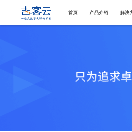
首页
产品介绍
解决