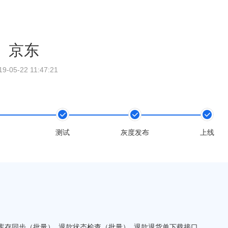
京东
19-05-22 11:47:21
测试
灰度发布
上线
库存同步（批量）
退款状态检查（批量）
退款退货单下载接口