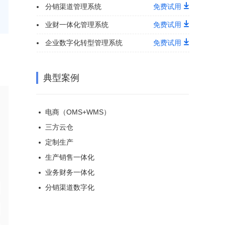
分销渠道管理系统
免费试用
业财一体化管理系统
免费试用
企业数字化转型管理系统
免费试用
典型案例
电商（OMS+WMS）
三方云仓
定制生产
生产销售一体化
业务财务一体化
分销渠道数字化