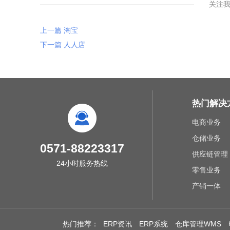
关注我
上一篇 淘宝
下一篇 人人店
热门解决
电商业务
仓储业务
0571-88223317
供应链管理
24小时服务热线
零售业务
产销一体
热门推荐：
ERP资讯
ERP系统
仓库管理WMS