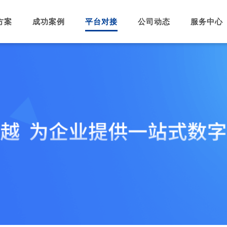
方案
成功案例
平台对接
公司动态
服务中心