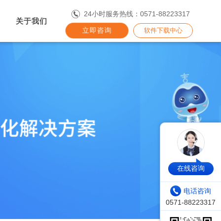
24小时服务热线：0571-88223317
关于我们
立即咨询
软件下载中心
在线咨询
电话咨询