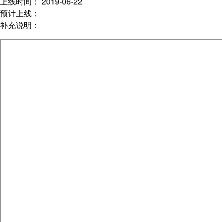
上线时间：
2019-06-22
预计上线：
补充说明：