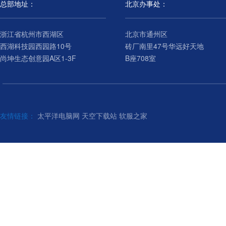
总部地址：
北京办事处：
浙江省杭州市西湖区
北京市通州区
西湖科技园西园路10号
砖厂南里47号华远好天地
尚坤生态创意园A区1-3F
B座708室
友情链接：
太平洋电脑网
天空下载站
软服之家