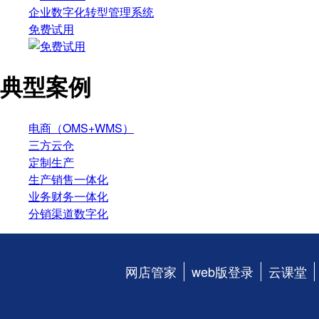
企业数字化转型管理系统
免费试用
典型案例
电商（OMS+WMS）
三方云仓
定制生产
生产销售一体化
业务财务一体化
分销渠道数字化
网店管家
web版登录
云课堂