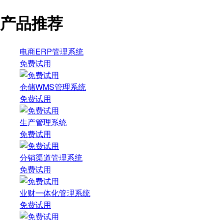
产品推荐
电商ERP管理系统
免费试用
仓储WMS管理系统
免费试用
生产管理系统
免费试用
分销渠道管理系统
免费试用
业财一体化管理系统
免费试用