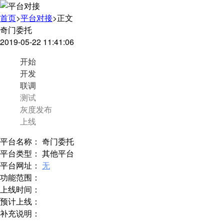
首页
>
平台对接
>
正文
看不
奇门委托
2019-05-22 11:41:06
开始
开发
联调
测试
灰度发布
上线
平台名称：
奇门委托
平台类型：
其他平台
平台网址：
无
功能范围：
上线时间：
预计上线：
补充说明：