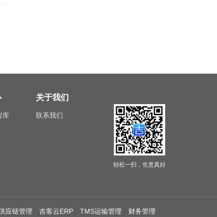
心
关于我们
智库
联系我们
轻松一扫，生意真好
供应链管理
吉客云ERP
TMS运输管理
财务管理