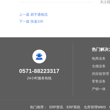
关注我
上一篇 易宇通物流
下一篇 快递100
热门解决
电商业务
仓储业务
0571-88223317
供应链管理
24小时服务热线
零售业务
产销一体
热门推荐：
ERP资讯
ERP系统
仓库管理WMS