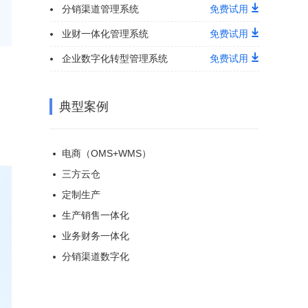
分销渠道管理系统
免费试用
业财一体化管理系统
免费试用
企业数字化转型管理系统
免费试用
典型案例
电商（OMS+WMS）
三方云仓
定制生产
生产销售一体化
业务财务一体化
分销渠道数字化