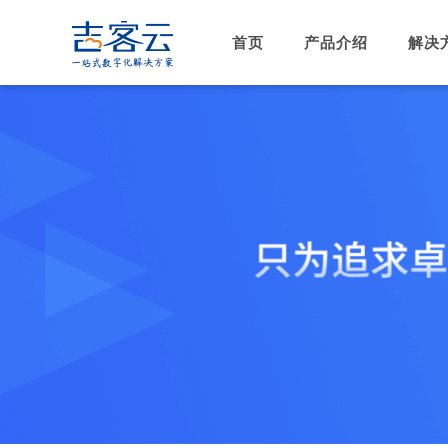
首页
产品介绍
解决